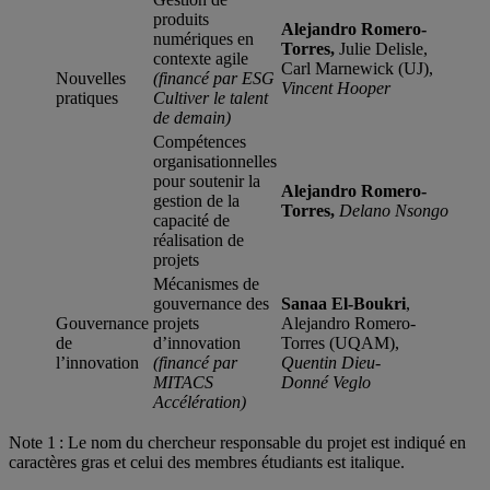
produits
Alejandro Romero-
numériques en
Torres,
Julie Delisle,
contexte agile
Carl Marnewick (UJ),
Nouvelles
(financé par E
SG
Vincent Hooper
pratiques
Cultiver le talent
de demain
)
Compétences
organisationnelles
pour soutenir la
Alejandro Romero-
gestion de la
Torres,
Delano Nsongo
capacité de
réalisation de
projets
Mécanismes de
gouvernance des
Sanaa El-Boukri
,
Gouvernance
projets
Alejandro Romero-
de
d’innovation
Torres (UQAM),
l’innovation
(financé par
Quentin Dieu-
MITACS
Donné
Veglo
Accélération)
Note 1 : Le nom du chercheur responsable du projet est indiqué en
caractères gras et celui des membres étudiants est italique.