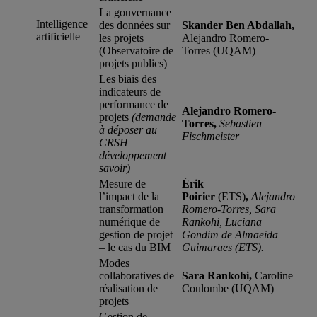
La gouvernance
Intelligence
des données sur
Skander Ben Abdallah,
artificielle
les projets
Alejandro Romero-
(Observatoire de
Torres (UQAM)
projets publics)
Les biais des
indicateurs de
performance de
Alejandro Romero-
projets
(demande
Torres,
Sebastien
à déposer au
Fischmeister
CRSH
développement
savoir)
Mesure de
Érik
l’impact de la
Poirier
(ETS)
,
Alejandro
transformation
Romero-Torres, Sara
numérique de
Rankohi, Luciana
gestion de projet
Gondim de Almaeida
– le cas du BIM
Guimaraes (ETS).
Modes
collaboratives de
Sara Rankohi,
Caroline
réalisation de
Coulombe (UQAM)
projets
Gestion de