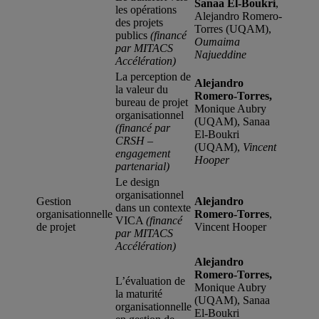
Sanaa El-Boukri
,
les opérations
Alejandro Romero-
des projets
Torres (UQAM),
publics
(financé
O
umaima
par MITACS
Najueddine
Accélération)
La perception de
Alejandro
la valeur du
Romero-Torres,
bureau de projet
Monique Aubry
organisationnel
(UQAM), Sanaa
(financé par
El-Boukri
CRSH –
(UQAM),
Vincent
e
ngagement
Hooper
partenarial
)
Le design
organisationnel
Gestion
Alejandro
dans un contexte
organisationnelle
Romero-Torres
,
VICA
(financé
de projet
Vincent Hooper
par MITACS
Accélération)
Alejandro
Romero-Torres,
L’évaluation de
Monique Aubry
la maturité
(UQAM), Sanaa
organisationnelle
El-Boukri