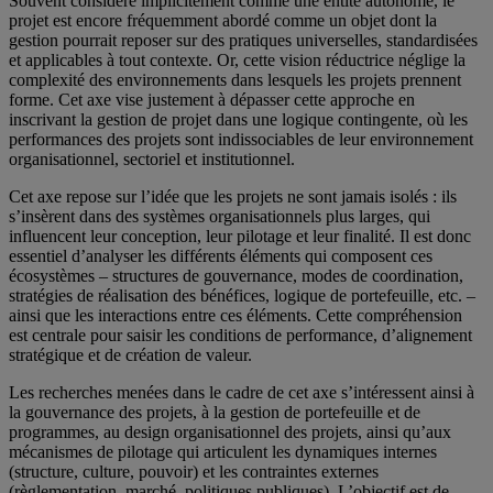
Souvent considéré implicitement comme une entité autonome, le
projet est encore fréquemment abordé comme un objet dont la
gestion pourrait reposer sur des pratiques universelles, standardisées
et applicables à tout contexte. Or, cette vision réductrice néglige la
complexité des environnements dans lesquels les projets prennent
forme. Cet axe vise justement à dépasser cette approche en
inscrivant la gestion de projet dans une logique contingente, où les
performances des projets sont indissociables de leur environnement
organisationnel, sectoriel et institutionnel.
Cet axe repose sur l’idée que les projets ne sont jamais isolés : ils
s’insèrent dans des systèmes organisationnels plus larges, qui
influencent leur conception, leur pilotage et leur finalité. Il est donc
essentiel d’analyser les différents éléments qui composent ces
écosystèmes – structures de gouvernance, modes de coordination,
stratégies de réalisation des bénéfices, logique de portefeuille, etc. –
ainsi que les interactions entre ces éléments. Cette compréhension
est centrale pour saisir les conditions de performance, d’alignement
stratégique et de création de valeur.
Les recherches menées dans le cadre de cet axe s’intéressent ainsi à
la gouvernance des projets, à la gestion de portefeuille et de
programmes, au design organisationnel des projets, ainsi qu’aux
mécanismes de pilotage qui articulent les dynamiques internes
(structure, culture, pouvoir) et les contraintes externes
(règlementation, marché, politiques publiques). L’objectif est de